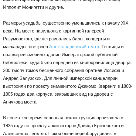
Ипполит Монигетти и другие.
Размеры усадьбы существенно уменьшились к началу XIX
века. На месте павильона с картинной галереей
Разумовского, где устраивались балы, концерты и
маскарады, построен
Александринский театр
. Теплицы и
оранжереи сменило здание Императорской публичной
библиотеки, куда было передано из книгохранилища дворца
200 тысяч томов бесценного собрания братьев Иосифа и
Андрея Залузских. Для личной имперской канцелярии
выстроили по проекту знаменитого Джакомо Кваренги в 1803-
1805 годах два корпуса, закрывших вид на дворец с
Аничкова моста.
В советское время основная реконструкция произошла в
1935 году по проекту архитекторов Давида Кричевского и
Александра Гегелло. Покои были переоборудованы в